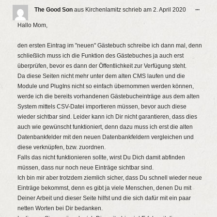
Diese
...
The Good Son
aus
Kirchenlamitz
schrieb am
2. April 2020
Metab
ein-/a
Hallo Mom,
den ersten Eintrag im "neuen" Gästebuch schreibe ich dann mal, denn
schließlich muss ich die Funktion des Gästebuches ja auch erst
überprüfen, bevor es dann der Öffentlichkeit zur Verfügung steht.
Da diese Seiten nicht mehr unter dem alten CMS laufen und die
Module und PlugIns nicht so einfach übernommen werden können,
werde ich die bereits vorhandenen Gästebucheinträge aus dem alten
System mittels CSV-Datei importieren müssen, bevor auch diese
wieder sichtbar sind. Leider kann ich Dir nicht garantieren, dass dies
auch wie gewünscht funktioniert, denn dazu muss ich erst die alten
Datenbankfelder mit den neuen Datenbankfeldern vergleichen und
diese verknüpfen, bzw. zuordnen.
Falls das nicht funktionieren sollte, wirst Du Dich damit abfinden
müssen, dass nur noch neue Einträge sichtbar sind.
Ich bin mir aber trotzdem ziemlich sicher, dass Du schnell wieder neue
Einträge bekommst, denn es gibt ja viele Menschen, denen Du mit
Deiner Arbeit und dieser Seite hilfst und die sich dafür mit ein paar
netten Worten bei Dir bedanken.