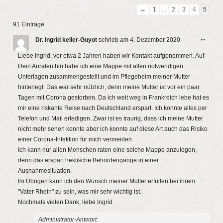
Navigation
←
1
...
2
3
4
5
der
91 Einträge
Gästebuchliste
Diese
...
Dr. Ingrid keller-Guyot
schrieb am
4. Dezember 2020
Metab
ein-/a
Liebe Ingrid, vor etwa 2 Jahren haben wir Kontakt aufgenommen. Auf
Dein Anraten hin habe ich eine Mappe mit allen notwendigen
Unterlagen zusammengestellt und im Pflegeheim meiner Mutter
hinterlegt. Das war sehr nützlich, denn meine Mutter ist vor ein paar
Tagen mit Corona gestorben. Da ich weit weg in Frankreich lebe hat es
mir eine riskante Reise nach Deutschland erspart. Ich konnte alles per
Telefon und Mail erledigen. Zwar ist es traurig, dass ich meine Mutter
nicht mehr sehen konnte aber ich konnte auf diese Art auch das Risiko
einer Corona-Infektion für mich vermeiden.
Ich kann nur allen Menschen raten eine solche Mappe anzulegen,
denn das erspart hektische Behördengänge in einer
Ausnahmesituation.
Im Übrigen kann ich den Wunsch meiner Mutter erfüllen bei ihrem
"Vater Rhein" zu sein, was mir sehr wichtig ist.
Nochmals vielen Dank, liebe Ingrid
Administrator-Antwort: