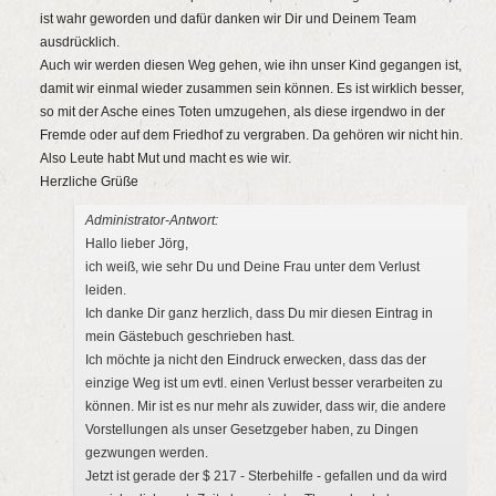
ist wahr geworden und dafür danken wir Dir und Deinem Team
ausdrücklich.
Auch wir werden diesen Weg gehen, wie ihn unser Kind gegangen ist,
damit wir einmal wieder zusammen sein können. Es ist wirklich besser,
so mit der Asche eines Toten umzugehen, als diese irgendwo in der
Fremde oder auf dem Friedhof zu vergraben. Da gehören wir nicht hin.
Also Leute habt Mut und macht es wie wir.
Herzliche Grüße
Administrator-Antwort:
Hallo lieber Jörg,
ich weiß, wie sehr Du und Deine Frau unter dem Verlust
leiden.
Ich danke Dir ganz herzlich, dass Du mir diesen Eintrag in
mein Gästebuch geschrieben hast.
Ich möchte ja nicht den Eindruck erwecken, dass das der
einzige Weg ist um evtl. einen Verlust besser verarbeiten zu
können. Mir ist es nur mehr als zuwider, dass wir, die andere
Vorstellungen als unser Gesetzgeber haben, zu Dingen
gezwungen werden.
Jetzt ist gerade der $ 217 - Sterbehilfe - gefallen und da wird