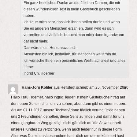
Ein ganz herzliches Danke an die 4 lieben Damen, die mir
diesen wundervollen Text in mein Gästebuch geschrieben
haben.
Ich freue mich sehr, dass ich Ihnen helfen durfte und wenn
Sie es anderen Menschen erzählen, dann wird es sich
verbreiten und vielleicht braucht man mich dann irgendwann
gar nicht mehr.
Das wäre mein Herzenswunsch.
Ansonsten bin ich, inshallah, für Menschen weiterhin da.
Ich wünsche Ihnen ein besinnliches Weihnachtsfest und alles
Liebe.
Ingrid Ch. Hoerner
Diese
...
Hans-Jörg Köhler
aus
Hettstedt
schrieb am
25. November 2020
Metab
ein-/a
Hallo Frau Hoerner, hallo Ingrid, leider ist mein Gästebucheintrag auf
der neuen Seite nicht mehr zu sehen, aber dann gibt es einen neuen.
Als am 07.11.2017 unsere Tochter Ariane tödlich verunglückte haben
uns 2 Freundinnen geholfen, diese Seite zu finden und damit für uns
einen gangbaren Weg gezeigt, nicht gänzlich auf die Anwesenheit
unseres Kindes zu verzichten, wenn auch leider nur in dieser Form.
Alles was Du mit uns besprochen hast, dich um uns gekümmert hast,