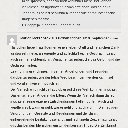
mich sprechen, dann werden wir immer mehr und können
vielleicht auch irgendwann etwas erreichen, das da heißt:
Jeder muss selbst bestimmen können wie er mit Totenasche
umgehen möchte.
Es klappt ja in anderen Ländern auch.
Diese
...
Marion Morscheck
aus
Köthen
schrieb am
9. September 2020
Metab
ein-/a
Hallöchen liebe Frau Hoerner, einen lieben Grüß und herzlichen Dank
für das sehr nette, anregende und aufschlußreiche Gespräch. Es ist
auch sehr erleichternd, mit Menschen zu reden, die das Gefühl und die
Gedanken teilen.
Es wird immer wichtiger, mit seinen Angehörigen und Freunden,
darüber zu reden, wie der letzte Weg beschritten werden kann, soll
und vorallem wie er möglich ist.
Der Mensch wird nicht gefragt, ob er auf diese Welt kommen möchte.
Das entscheiden Andere, die Eltern. Wenn der Mensch dann da ist,
möchte er seine eigenen Entscheidungen treffen dürfen. Auch und
vorallem evtl. wann er geht, wie er geht und auch wohin. Die heutigen
Verordnungen, Gesetzte und Regelungen und der damit
einhergehende Bestattungszwang, sind nicht mehr Zeitgemäß. Es ist
gut, das bei den Menschen ein Umdenken statt findet. Die Zeit bringt