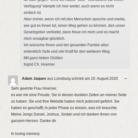
Verfügung" kämpfe ich hier weiter, auch wenn es nicht
einfach ist.
Aber immer, wenn ich mit den Menschen spreche und merke,
wie gut es ihnen tut, einen Weg gehen zu können, den unser
Gesetzgeber verbietet, dann freue ich mich und es macht
mich unsagbar glücklich.
Ich wünsche Ihnen und der gesamten Familie alles
erdenklich Gute und viel Kraft für den weiteren Weg.
Mit ganz lieben Grüßen
Ingrid Ch. Hoerner
Diese
...
Adam Jaques
aus
Lüneburg
schrieb am
20. August 2020
Metab
ein-/a
Sehr geehrte Frau Hoerner,
es war mir eine Freude, Sie in diesen dunklen Zeiten an meiner Seite
zu haben. Sie und Ihre Website haben mich jederzeit geführt. Sie
haben es geschafft, in jeder Phase zu wissen, was ich brauchte.
Meine Jungs Daniel, Joshua, Jordan und ich danken Ihnen von
ganzem Herzen. Danke dir.
In loving memory