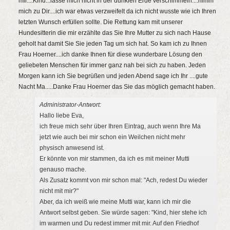
mir....Kind...lasse mich nicht in der dunklen Erde verschimmeln....nimm
mich zu Dir....ich war etwas verzweifelt da ich nicht wusste wie ich Ihren
letzten Wunsch erfüllen sollte. Die Rettung kam mit unserer
Hundesitterin die mir erzählte das Sie Ihre Mutter zu sich nach Hause
geholt hat damit Sie Sie jeden Tag um sich hat. So kam ich zu Ihnen
Frau Hoerner....ich danke Ihnen für diese wunderbare Lösung den
geliebeten Menschen für immer ganz nah bei sich zu haben. Jeden
Morgen kann ich Sie begrüßen und jeden Abend sage ich Ihr ....gute
Nacht Ma.....Danke Frau Hoerner das Sie das möglich gemacht haben.
Administrator-Antwort:
Hallo liebe Eva,
ich freue mich sehr über Ihren Eintrag, auch wenn Ihre Ma
jetzt wie auch bei mir schon ein Weilchen nicht mehr
physisch anwesend ist.
Er könnte von mir stammen, da ich es mit meiner Mutti
genauso mache.
Als Zusatz kommt von mir schon mal: "Ach, redest Du wieder
nicht mit mir?"
Aber, da ich weiß wie meine Mutti war, kann ich mir die
Antwort selbst geben. Sie würde sagen: "Kind, hier stehe ich
im warmen und Du redest immer mit mir. Auf den Friedhof