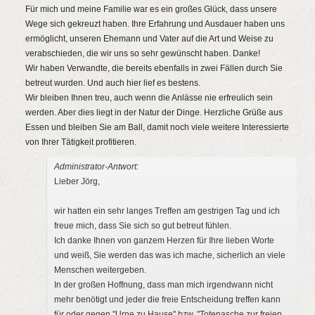
Für mich und meine Familie war es ein großes Glück, dass unsere
Wege sich gekreuzt haben. Ihre Erfahrung und Ausdauer haben uns
ermöglicht, unseren Ehemann und Vater auf die Art und Weise zu
verabschieden, die wir uns so sehr gewünscht haben. Danke!
Wir haben Verwandte, die bereits ebenfalls in zwei Fällen durch Sie
betreut wurden. Und auch hier lief es bestens.
Wir bleiben Ihnen treu, auch wenn die Anlässe nie erfreulich sein
werden. Aber dies liegt in der Natur der Dinge. Herzliche Grüße aus
Essen und bleiben Sie am Ball, damit noch viele weitere Interessierte
von Ihrer Tätigkeit profitieren.
Administrator-Antwort:
Lieber Jörg,
wir hatten ein sehr langes Treffen am gestrigen Tag und ich
freue mich, dass Sie sich so gut betreut fühlen.
Ich danke Ihnen von ganzem Herzen für Ihre lieben Worte
und weiß, Sie werden das was ich mache, sicherlich an viele
Menschen weitergeben.
In der großen Hoffnung, dass man mich irgendwann nicht
mehr benötigt und jeder die freie Entscheidung treffen kann
für oder gegen "Urne zu Hause" bzw. "Totenasche zur freien