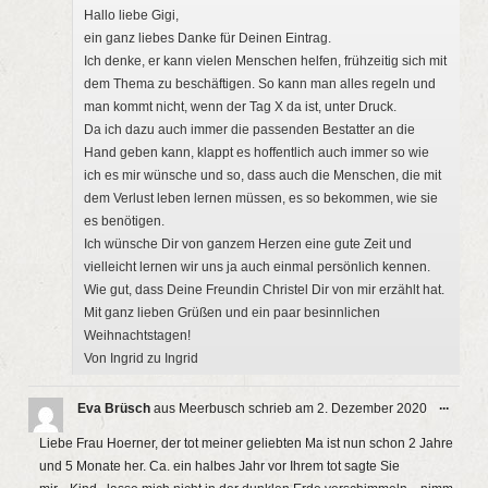
Hallo liebe Gigi,
ein ganz liebes Danke für Deinen Eintrag.
Ich denke, er kann vielen Menschen helfen, frühzeitig sich mit
dem Thema zu beschäftigen. So kann man alles regeln und
man kommt nicht, wenn der Tag X da ist, unter Druck.
Da ich dazu auch immer die passenden Bestatter an die
Hand geben kann, klappt es hoffentlich auch immer so wie
ich es mir wünsche und so, dass auch die Menschen, die mit
dem Verlust leben lernen müssen, es so bekommen, wie sie
es benötigen.
Ich wünsche Dir von ganzem Herzen eine gute Zeit und
vielleicht lernen wir uns ja auch einmal persönlich kennen.
Wie gut, dass Deine Freundin Christel Dir von mir erzählt hat.
Mit ganz lieben Grüßen und ein paar besinnlichen
Weihnachtstagen!
Von Ingrid zu Ingrid
Diese
...
Eva Brüsch
aus
Meerbusch
schrieb am
2. Dezember 2020
Metab
ein-/a
Liebe Frau Hoerner, der tot meiner geliebten Ma ist nun schon 2 Jahre
und 5 Monate her. Ca. ein halbes Jahr vor Ihrem tot sagte Sie