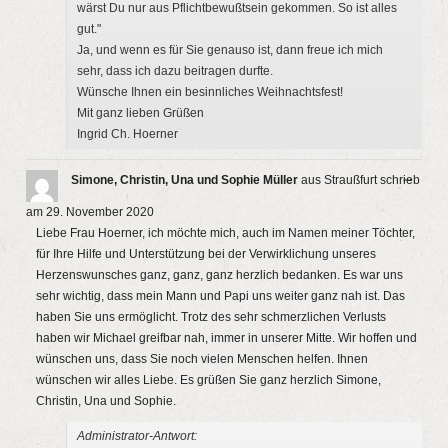
wärst Du nur aus Pflichtbewußtsein gekommen. So ist alles
gut."
Ja, und wenn es für Sie genauso ist, dann freue ich mich
sehr, dass ich dazu beitragen durfte.
Wünsche Ihnen ein besinnliches Weihnachtsfest!
Mit ganz lieben Grüßen
Ingrid Ch. Hoerner
Diese
...
Simone, Christin, Una und Sophie Müller
aus
Straußfurt
schrieb
Metab
ein-/a
am
29. November 2020
Liebe Frau Hoerner, ich möchte mich, auch im Namen meiner Töchter,
für Ihre Hilfe und Unterstützung bei der Verwirklichung unseres
Herzenswunsches ganz, ganz, ganz herzlich bedanken. Es war uns
sehr wichtig, dass mein Mann und Papi uns weiter ganz nah ist. Das
haben Sie uns ermöglicht. Trotz des sehr schmerzlichen Verlusts
haben wir Michael greifbar nah, immer in unserer Mitte. Wir hoffen und
wünschen uns, dass Sie noch vielen Menschen helfen. Ihnen
wünschen wir alles Liebe. Es grüßen Sie ganz herzlich Simone,
Christin, Una und Sophie.
Administrator-Antwort: