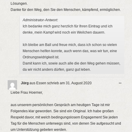
Lösungen.
Danke für den Weg, den Sie den Menschen, kämpfend, ermöglichen.
Administrator-Antwort:
Ich bedanke mich ganz herzlich für Ihren Eintrag und ich
denke, mein Kampf wird noch ein Weilchen dauern.
Ich bleibe am Ball und freue mich, dass ich schon so vielen
Menschen helfen konnte, auch wenn das, was wir tun, eine
Ordnungswidrigkeit ist.
Damit kann ich, sowie auch alle die den Weg gehen müssen,
da wir nicht anders dürfen, ganz gut leben.
Diese
...
Jörg
aus
Essen
schrieb am
31. August 2020
Metab
ein-/a
Liebe Frau Hoerner,
aus unserem persönlichen Gespräch am heutigen Tage ist mir
Folgendes klar geworden. Sie sind ein Original. Ich habe großen
Respekt davor, mit welch bedingungslosem Engagement Sie jeden
Tag für die Menschen unterwegs sind, von denen Sie aufgesucht und
um Unterstützung gebeten werden.