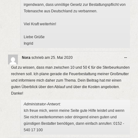
irgendwann, dass unnötige Gesetz zur Bestattungspflicht von
Totenasche aus Deutschland zu verbannen.
Viel Kraft weiterhin!
Liebe Grüße
Ingrid
Diese
...
Nora
schrieb am
25. Mai 2020
Metab
ein-/a
Gut zu wissen, dass man zwischen 10 und 50 € für die Sterbeurkunden
rechnen soll. Ich plane gerade die Feuerbestattung meiner Großmutter
und informiere mich daher zum Thema. Dein Beitrag hat mir einen
guten Überblick über den Ablauf und über die Kosten angeboten.
Danke!
Administrator-Antwort:
Ich freue mich, wenn meine Seite gute Hilfe leistet und wenn
Sie nicht weiterkommen oder dringend einen guten und
günstigen Bestatter benötigen, dann einfach anrufen: 0152 -
540 17 100