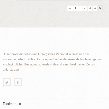
Navigation
←
1
...
2
3
4
5
der
Gästebuchliste
Unser professionelles und fürsorgliches Personal widmet sich der
Zusammenarbeit mit Ihrer Familie, um Sie bei der Auswahl hochwertiger und
erschwinglicher Bestattungsdienste während einer bestimmten Zeit zu
unterstützen
Testimonals