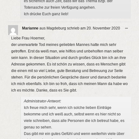
es sicherlich auch Zeit, dass wir das Thema bzgl. der
Totenasche zur freien Verfügung angehen.
Ich drücke Euch ganz lieb!
Diese
...
Marianne
aus
Magdeburg
schrieb am
20. November 2020
Metab
ein-/a
Liebe Frau Hoerner,
der unerwartete Tod meines geliebten Mannes hatte mich sehr
getroffen. Erst da weiß man, wie hilflos und unbeholfen man selber
sein kann. In dieser Situation und durch großes Glück bin ich an ihre
Adresse gekommen. Es ist schön zu wissen, dass es Menschen gibt
die einen mit so viel Liebe, gute Beratung und Betreuung zur Seite
stehen. Für die persönlichen Gespräche davor und danach bedanke
ich mich ebenfalls. Ich bin so froh, dass ich meinen Mann da habe wo
ich es möchte. Danke, dass es Sie gibt.
Administrator-Antwort:
Ich freue mich sehr, wenn ich solche lieben Einträge
bekomme und ich weiß auch, selbst wenn es hier nicht so
viele schreiben, dass alle Personen die ich betreut habe, es
genau so sehen.
Das gibt mir ein gutes Gefühl und wenn weiterhin viele über