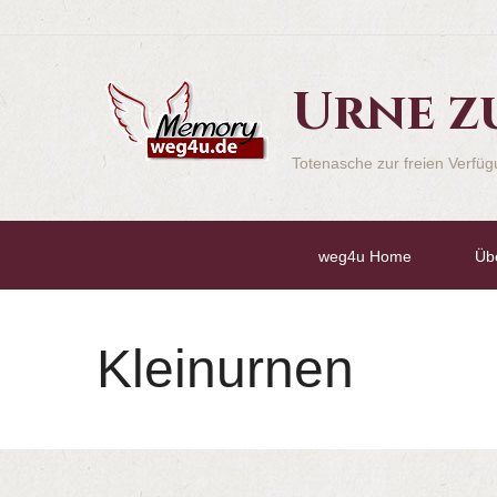
Urne z
Totenasche zur freien Verfü
weg4u Home
Üb
Kleinurnen