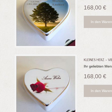
168,00
€
In den Waren
KLEINES HERZ – V
Ihr geliebten Men
168,00
€
In den Waren