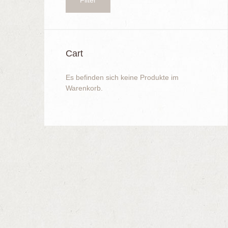
Filter
Preis
Preis
Cart
Es befinden sich keine Produkte im
Warenkorb.