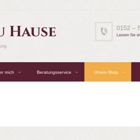
u Hause
0152 – 
Lassen Sie si
gung
er mich
Beratungsservice
Urnen-Shop