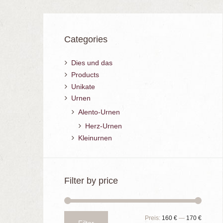
Categories
Dies und das
Products
Unikate
Urnen
Alento-Urnen
Herz-Urnen
Kleinurnen
Filter by price
Preis:
160 €
—
170 €
Min.
Max.