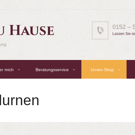
u Hause
0152 – 
Lassen Sie si
gung
er mich
Beratungsservice
Urnen-Shop
lurnen