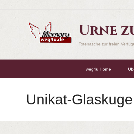
Urne z
Totenasche zur freien Verfü
weg4u Home
Üb
Unikat-Glaskuge