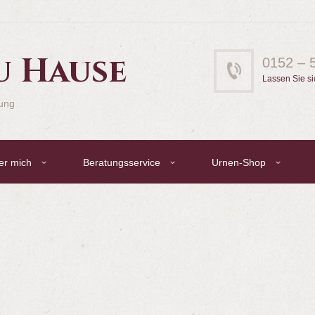
u Hause
0152 – 
Lassen Sie si
gung
er mich
Beratungsservice
Urnen-Shop