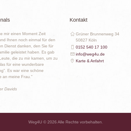
nals
Kontakt
e mir einen Moment Zeit
Grüner Brunnenweg 34
nd Ihnen noch einmal für den
50827 Köln
en Dienst danken, den Sie für
0152 540 17 100
milie geleistet haben. Es gab
info@weg4u.de
eute, die zu mir kamen, um zu
Karte & Anfahrt
as für eine wunderbare
g". Es war eine schöne
an meine Frau."
er Davids
Weg4U © 2026 Alle Rechte vorbehalten.