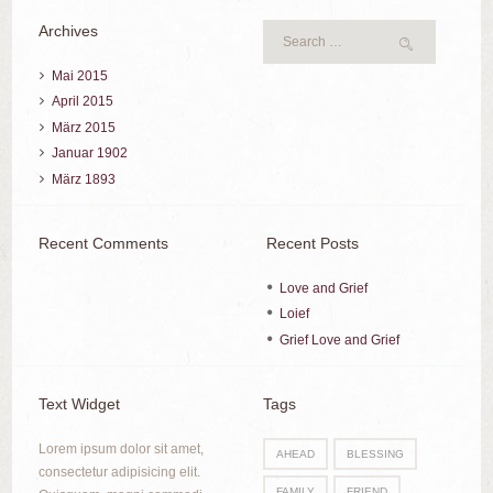
Archives
Mai
2015
April
2015
März
2015
Januar
1902
März
1893
Recent Comments
Recent Posts
Love and Grief
Loief
Grief Love and Grief
Text Widget
Tags
Lorem ipsum dolor sit amet,
AHEAD
BLESSING
consectetur adipisicing elit.
FAMILY
FRIEND