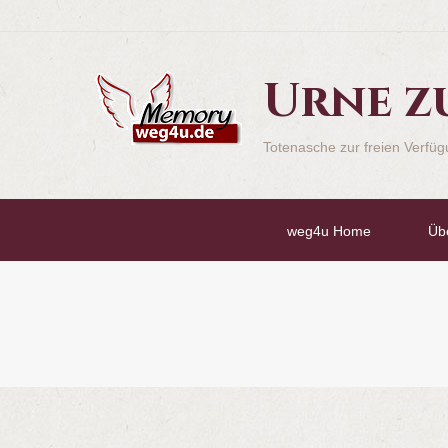
Urne z
Totenasche zur freien Verfü
weg4u Home
Üb