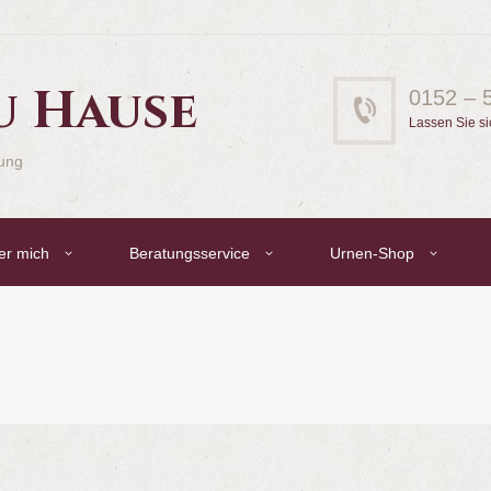
u Hause
0152 – 
Lassen Sie si
gung
er mich
Beratungsservice
Urnen-Shop