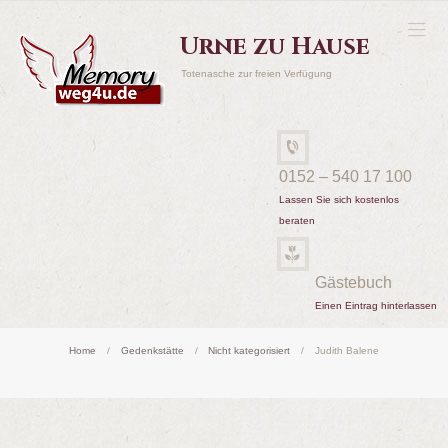
Urne zu Hause
Totenasche zur freien Verfügung
0152 – 540 17 100
Lassen Sie sich kostenlos
beraten
Gästebuch
Einen Eintrag hinterlassen
Home
Gedenkstätte
Nicht kategorisiert
Judith Balene