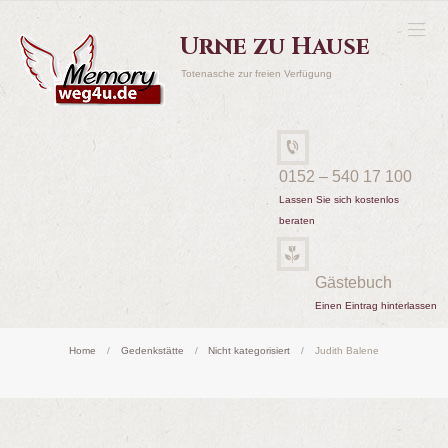
Urne zu Hause
Totenasche zur freien Verfügung
0152 – 540 17 100
Lassen Sie sich kostenlos
beraten
Gästebuch
Einen Eintrag hinterlassen
Home
Gedenkstätte
Nicht kategorisiert
Judith Balene