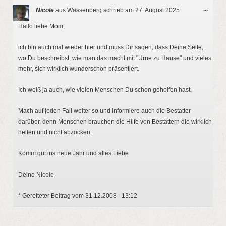
Diese
...
Nicole
aus
Wassenberg
schrieb am
27. August 2025
Metab
ein-/a
Hallo liebe Mom,
ich bin auch mal wieder hier und muss Dir sagen, dass Deine Seite,
wo Du beschreibst, wie man das macht mit "Urne zu Hause" und vieles
mehr, sich wirklich wunderschön präsentiert.
Ich weiß ja auch, wie vielen Menschen Du schon geholfen hast.
Mach auf jeden Fall weiter so und informiere auch die Bestatter
darüber, denn Menschen brauchen die Hilfe von Bestattern die wirklich
helfen und nicht abzocken.
Komm gut ins neue Jahr und alles Liebe
Deine Nicole
* Geretteter Beitrag vom 31.12.2008 - 13:12