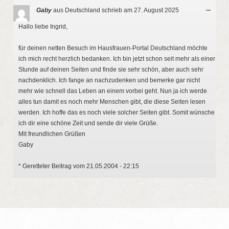
Diese
...
Gaby
aus
Deutschland
schrieb am
27. August 2025
Metab
ein-/a
Hallo liebe Ingrid,
für deinen netten Besuch im Hausfrauen-Portal Deutschland möchte
ich mich recht herzlich bedanken. Ich bin jetzt schon seit mehr als einer
Stunde auf deinen Seiten und finde sie sehr schön, aber auch sehr
nachdenklich. Ich fange an nachzudenken und bemerke gar nicht
mehr wie schnell das Leben an einem vorbei geht. Nun ja ich werde
alles tun damit es noch mehr Menschen gibt, die diese Seiten lesen
werden. Ich hoffe das es noch viele solcher Seiten gibt. Somit wünsche
ich dir eine schöne Zeit und sende dir viele Grüße.
Mit freundlichen Grüßen
Gaby
* Geretteter Beitrag vom 21.05.2004 - 22:15