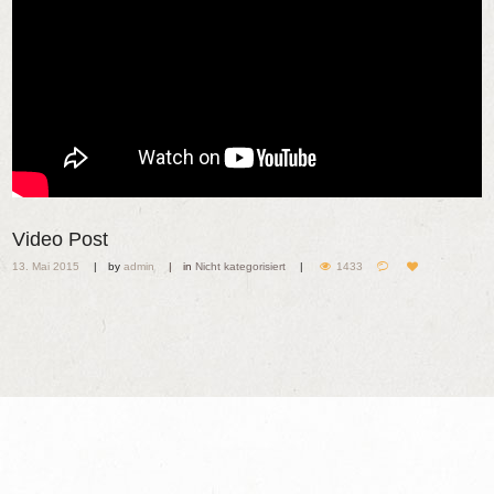
Video Post
13. Mai 2015
by
admin
in
Nicht kategorisiert
1433