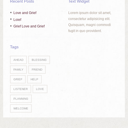
Recent Posts
Text Widget
Love and Grief
Lorem ipsum dolor sit amet,
consectetur adipisicing elit.
Loief
Quisquam, magni commodi
Grief Love and Grief
fugit in quo provident.
Tags
AHEAD
BLESSING
FAMILY
FRIEND
GRIEF
HELP
LISTENER
LOVE
PLANNING
WELCOME