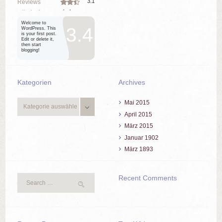
3.1
Reviews
criteria 4
Welcome to
3.4
WordPress. This
is your first post.
Edit or delete it,
then start
blogging!
Kategorien
Archives
Kategorien
Mai
2015
April
2015
März
2015
Januar
1902
März
1893
Recent Comments